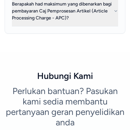
Berapakah had maksimum yang dibenarkan bagi
pembayaran Caj Pemprosesan Artikel (Article
Processing Charge - APC)?
Hubungi Kami
Perlukan bantuan? Pasukan
kami sedia membantu
pertanyaan geran penyelidikan
anda