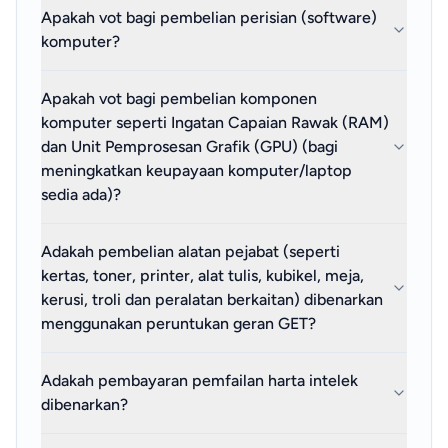
Apakah vot bagi pembelian perisian (software)
komputer?
Apakah vot bagi pembelian komponen
komputer seperti Ingatan Capaian Rawak (RAM)
dan Unit Pemprosesan Grafik (GPU) (bagi
meningkatkan keupayaan komputer/laptop
sedia ada)?
Adakah pembelian alatan pejabat (seperti
kertas, toner, printer, alat tulis, kubikel, meja,
kerusi, troli dan peralatan berkaitan) dibenarkan
menggunakan peruntukan geran GET?
Adakah pembayaran pemfailan harta intelek
dibenarkan?