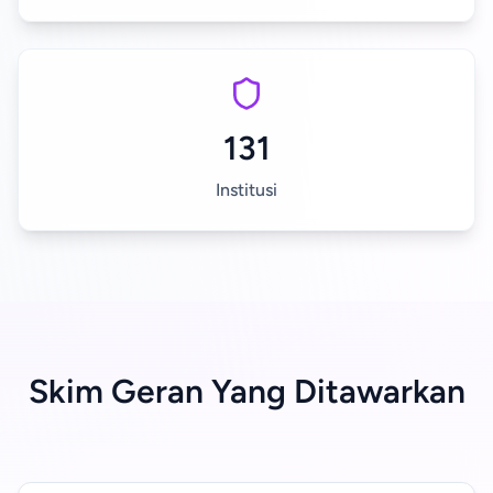
131
Institusi
Skim Geran Yang Ditawarkan