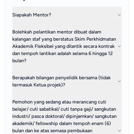
Siapakah Mentor?
Bolehkah pelantikan mentor dibuat dalam
kalangan staf yang berstatus Skim Perkhidmatan
Akademik Fleksibel yang dilantik secara kontrak
dan tempoh lantikan adalah selama 6 hingga 12
bulan?
Berapakah bilangan penyelidik bersama (tidak
termasuk Ketua projek)?
Pemohon yang sedang atau merancang cuti
belajar/ cuti sabatikal/ cuti tanpa gaji/ sangkutan
industri/ pasca doktoral/ dipinjamkan/ sangkutan
akademik/ fellowship dalam tempoh enam (6)
bulan dan ke atas semasa pembukaan