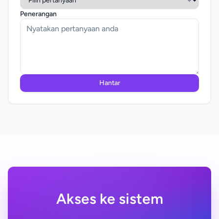
Penerangan
Hantar
Akses ke sistem