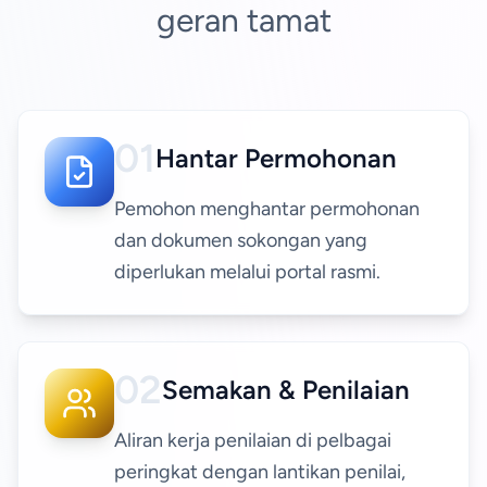
geran tamat
01
Hantar Permohonan
Pemohon menghantar permohonan
dan dokumen sokongan yang
diperlukan melalui portal rasmi.
02
Semakan & Penilaian
Aliran kerja penilaian di pelbagai
peringkat dengan lantikan penilai,