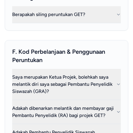
Berapakah siling peruntukan GET?
F. Kod Perbelanjaan & Penggunaan
Peruntukan
Saya merupakan Ketua Projek, bolehkah saya
melantik diri saya sebagai Pembantu Penyelidik
Siswazah (GRA)?
Adakah dibenarkan melantik dan membayar gaji
Pembantu Penyelidik (RA) bagi projek GET?
Adakah Pembantu Penyelidik Siswazah