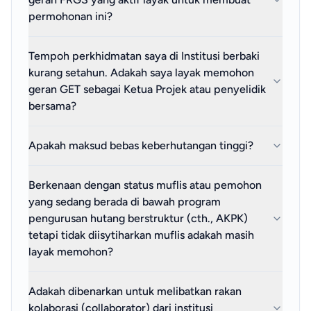
permohonan ini?
Tempoh perkhidmatan saya di Institusi berbaki
kurang setahun. Adakah saya layak memohon
geran GET sebagai Ketua Projek atau penyelidik
bersama?
Apakah maksud bebas keberhutangan tinggi?
Berkenaan dengan status muflis atau pemohon
yang sedang berada di bawah program
pengurusan hutang berstruktur (cth., AKPK)
tetapi tidak diisytiharkan muflis adakah masih
layak memohon?
Adakah dibenarkan untuk melibatkan rakan
kolaborasi (collaborator) dari institusi